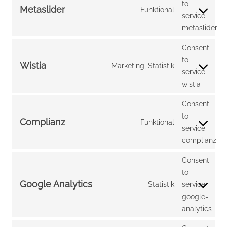
to
Metaslider
Funktional
service
metaslider
Consent
to
Wistia
Marketing, Statistik
service
wistia
Consent
to
Complianz
Funktional
service
complianz
Consent
to
Google Analytics
Statistik
service
google-
analytics