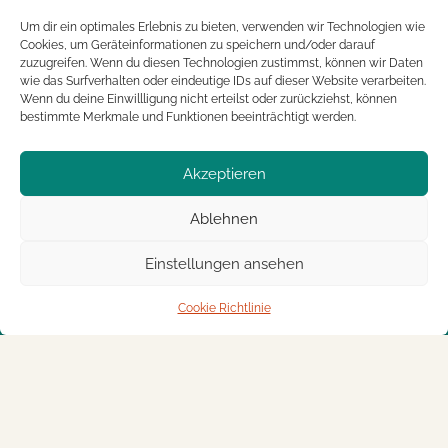
Um dir ein optimales Erlebnis zu bieten, verwenden wir Technologien wie
Cookies, um Geräteinformationen zu speichern und/oder darauf
zuzugreifen. Wenn du diesen Technologien zustimmst, können wir Daten
wie das Surfverhalten oder eindeutige IDs auf dieser Website verarbeiten.
Alles auf einem Blick:
Wenn du deine Einwillligung nicht erteilst oder zurückziehst, können
bestimmte Merkmale und Funktionen beeinträchtigt werden.
Die Hans Thomann-Stiftung
Stiftungszweck
Akzeptieren
Projekte
Unterstützer
Ablehnen
Kontakt / Antragsstellung
Einstellungen ansehen
Impressum
Datenschutzerklärung
Cookie Richtlinie
Erklärung zur Barrierefreiheit
Cookie Richtlinie
© 2026 Hans Thomann-Stiftung.
Alle Rechte vorbehalten.